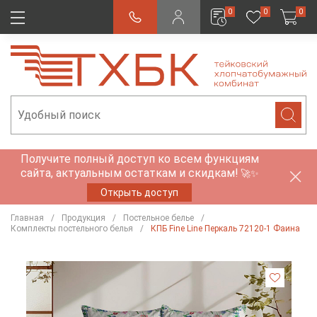
0
0
0
Получите полный доступ ко всем функциям
сайта, актуальным остаткам и скидкам!
🚀✨
Открыть доступ
Главная
Продукция
Постельное белье
Комплекты постельного белья
КПБ Fine Line Перкаль 72120-1 Фаина