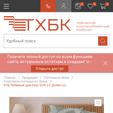
0
0
0
Получите полный доступ ко всем функциям
сайта, актуальным остаткам и скидкам!
🚀✨
Открыть доступ
Главная
Продукция
Постельное белье
Комплекты постельного белья
КПБ Любимый дом Бязь 50412-2 Делия н/у