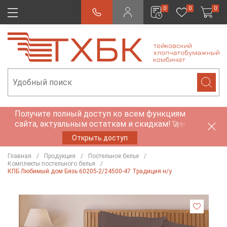
0
0
0
Получите полный доступ ко всем функциям
сайта, актуальным остаткам и скидкам!
🚀✨
Открыть доступ
Главная
Продукция
Постельное белье
Комплекты постельного белья
КПБ Любимый дом Бязь 60205-2/24500-47 Традиция н/у