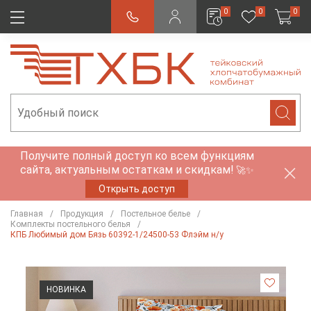
0
0
0
Получите полный доступ ко всем функциям
сайта, актуальным остаткам и скидкам!
🚀✨
Открыть доступ
Главная
Продукция
Постельное белье
Комплекты постельного белья
КПБ Любимый дом Бязь 60392-1/24500-53 Флэйм н/у
НОВИНКА