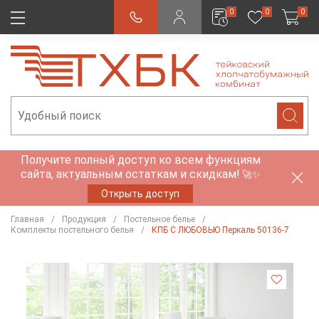
0
0
0
Получите полный доступ ко всем функциям
сайта, актуальным остаткам и скидкам!
🚀✨
Открыть доступ
Главная
Продукция
Постельное белье
Комплекты постельного белья
КПБ С ЛЮБОВЬЮ Перкаль 50136-7