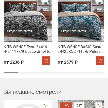
Скоро закончится
Скоро закончится
КПБ WENGE Бязь 24416-
КПБ WENGE BASIC Бязь
4/31117-79 Bosco di notte
24425-2/27115-6 Palazzo
di papiro
от 2236 ₽
от 2579 ₽
Вы недавно смотрели
-10%
ХИТ