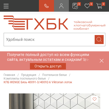
0
0
0
Получите полный доступ ко всем функциям
сайта, актуальным остаткам и скидкам!
🚀✨
Открыть доступ
Главная
Продукция
Постельное белье
Комплекты постельного белья
КПБ WENGE Бязь 40091-3/40092-6 Viktorian лоток