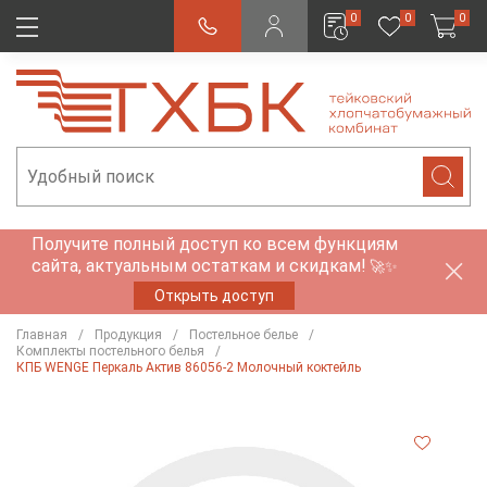
0
0
0
Получите полный доступ ко всем функциям
сайта, актуальным остаткам и скидкам!
🚀✨
Открыть доступ
Главная
Продукция
Постельное белье
Комплекты постельного белья
КПБ WENGE Перкаль Актив 86056-2 Молочный коктейль