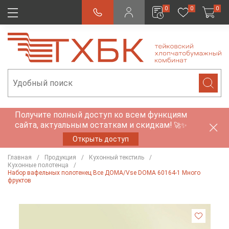
0
0
0
Получите полный доступ ко всем функциям
сайта, актуальным остаткам и скидкам!
🚀✨
Открыть доступ
Главная
Продукция
Кухонный текстиль
Кухонные полотенца
Набор вафельных полотенец Все ДОМА/Vse DOMA 60164-1 Много
фруктов