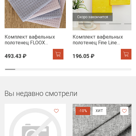
Скоро закончится
Комплект вафельных
Комплект вафельных
полотенец FLOOX
полотенец Fine Line
бордюр Адель, серо-
Звезды желтый на
голубой/сирень
хангере
493.43 ₽
196.05 ₽
Вы недавно смотрели
-10%
ХИТ