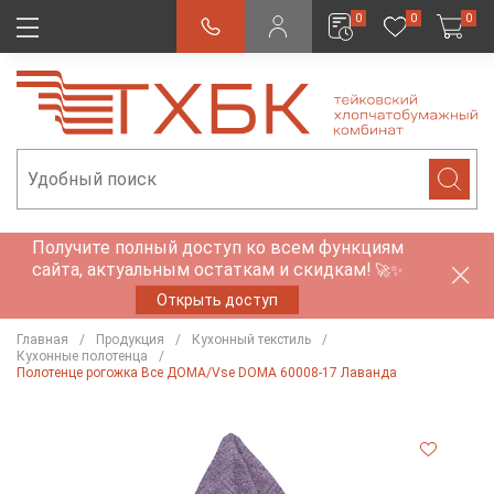
0
0
0
Получите полный доступ ко всем функциям
сайта, актуальным остаткам и скидкам!
🚀✨
Открыть доступ
Главная
Продукция
Кухонный текстиль
Кухонные полотенца
Полотенце рогожка Все ДОМА/Vse DOMA 60008-17 Лаванда