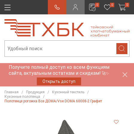
0
0
0
Получите полный доступ ко всем функциям
сайта, актуальным остаткам и скидкам!
🚀✨
Открыть доступ
Главная
Продукция
Кухонный текстиль
Кухонные полотенца
Полотенце рогожка Все ДОМА/Vse DOMA 60008-2 Графит