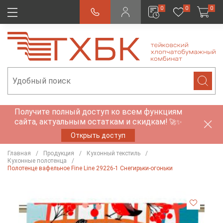
0
0
0
Получите полный доступ ко всем функциям
сайта, актуальным остаткам и скидкам!
🚀✨
Открыть доступ
Главная
Продукция
Кухонный текстиль
Кухонные полотенца
Полотенце вафельное Fine Line 29226-1 Снегирьки-огоньки