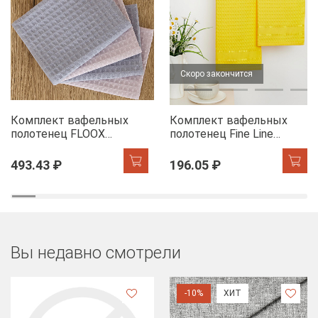
Скоро закончится
Комплект вафельных
Комплект вафельных
полотенец FLOOX
полотенец Fine Line
бордюр Адель, серо-
Звезды желтый на
голубой/сирень
хангере
493.43 ₽
196.05 ₽
Вы недавно смотрели
-10%
ХИТ