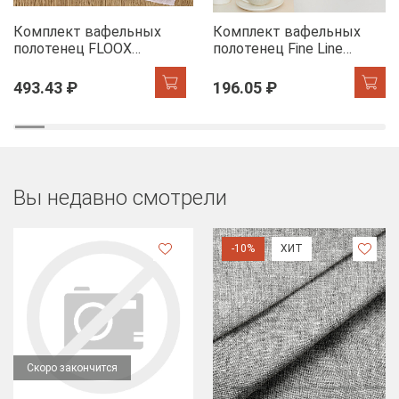
Комплект вафельных
Комплект вафельных
полотенец FLOOX
полотенец Fine Line
бордюр Адель, серо-
Звезды желтый на
голубой/сирень
хангере
493.43 ₽
196.05 ₽
Вы недавно смотрели
-10%
ХИТ
Скоро закончится