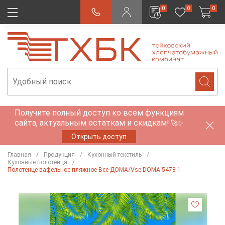
0
0
0
Получите полный доступ ко всем функциям
сайта, актуальным остаткам и скидкам!
🚀✨
Открыть доступ
Главная
Продукция
Кухонный текстиль
Кухонные полотенца
Полотенце вафельное пляжное Все ДОМА/Vse DOMA 5478-1