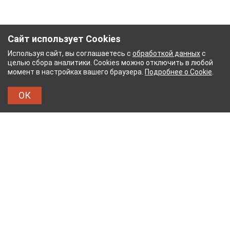
Сайт использует Cookies
Используя сайт, вы соглашаетесь с
обработкой данных
с
целью сбора аналитики. Cookies можно отключить в любой
момент в настройках вашего браузера.
Подробнее о Cookie
.
ОК
БУМАЖНЫЙ КОМБИНАТ
ТЕЙКОВСКИЙ ХЛОПЧАТ
ТХБК
Тейковский хлопчатобумажный комбинат – современное
текстильное предприятие России полного