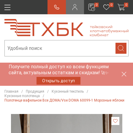
0
0
0
Получите полный доступ ко всем функциям
сайта, актуальным остаткам и скидкам!
🚀✨
Открыть доступ
Главная
Продукция
Кухонный текстиль
Кухонные полотенца
Полотенце вафельное Все ДОМА/Vse DOMA 60099-1 Морозные яблоки