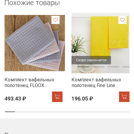
Похожие товары
Скоро закончится
Комплект вафельных
Комплект вафельных
полотенец FLOOX
полотенец Fine Line
бордюр Адель, серо-
Звезды желтый на
голубой/сирень
хангере
493.43 ₽
196.05 ₽