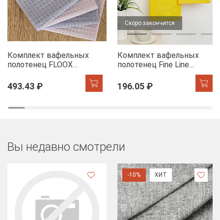
Скоро закончится
Комплект вафельных
Комплект вафельных
полотенец FLOOX
полотенец Fine Line
бордюр Адель, серо-
Звезды желтый на
голубой/сирень
хангере
493.43 ₽
196.05 ₽
Вы недавно смотрели
-10%
ХИТ