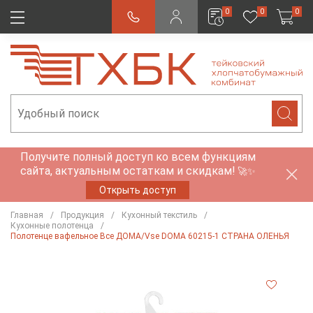
0
0
0
Получите полный доступ ко всем функциям
сайта, актуальным остаткам и скидкам!
🚀✨
Открыть доступ
Главная
Продукция
Кухонный текстиль
Кухонные полотенца
Полотенце вафельное Все ДОМА/Vse DOMA 60215-1 СТРАНА ОЛЕНЬЯ