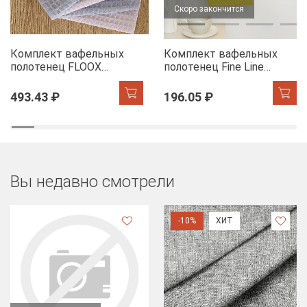
Скоро закончится
Комплект вафельных
Комплект вафельных
полотенец FLOOX
полотенец Fine Line
бордюр Адель, серо-
Звезды желтый на
голубой/сирень
хангере
493.43 ₽
196.05 ₽
Вы недавно смотрели
-10%
ХИТ