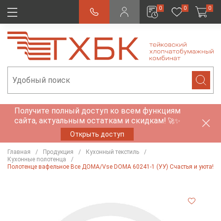
0
0
0
Получите полный доступ ко всем функциям
сайта, актуальным остаткам и скидкам!
🚀✨
Открыть доступ
Главная
Продукция
Кухонный текстиль
Кухонные полотенца
Полотенце вафельное Все ДОМА/Vse DOMA 60241-1 (УУ) Счастья и уюта!