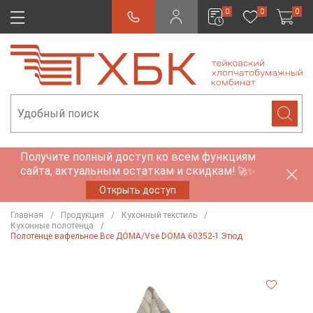
0
0
0
Получите полный доступ ко всем функциям
сайта, актуальным остаткам и скидкам!
🚀✨
Открыть доступ
Главная
Продукция
Кухонный текстиль
Кухонные полотенца
Полотенце вафельное Все ДОМА/Vse DOMA 60352-1 Этюд