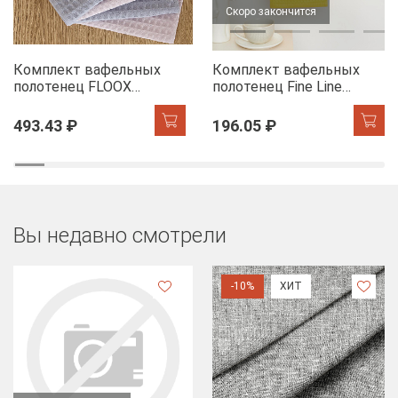
Скоро закончится
Комплект вафельных
Комплект вафельных
полотенец FLOOX
полотенец Fine Line
бордюр Адель, серо-
Звезды желтый на
голубой/сирень
хангере
493.43 ₽
196.05 ₽
Вы недавно смотрели
-10%
ХИТ