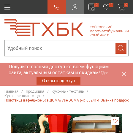
0
0
0
Получите полный доступ ко всем функциям
сайта, актуальным остаткам и скидкам!
🚀✨
Открыть доступ
Главная
Продукция
Кухонный текстиль
Кухонные полотенца
Полотенце вафельное Все ДОМА/Vse DOMA рис 60241-1 Змейка подарок