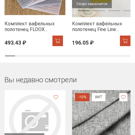
Скоро закончится
Комплект вафельных
Комплект вафельных
полотенец FLOOX
полотенец Fine Line
бордюр Адель, серо-
Звезды желтый на
голубой/сирень
хангере
493.43 ₽
196.05 ₽
Вы недавно смотрели
-10%
ХИТ