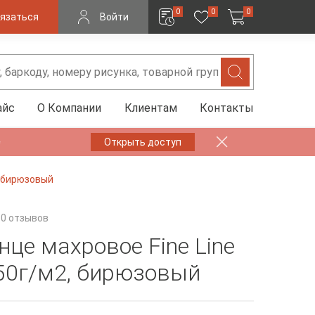
0
0
0
язаться
Войти
айс
О Компании
Клиентам
Контакты
✨
Открыть доступ
, бирюзовый
0 отзывов
нце махровое Fine Line
50г/м2, бирюзовый