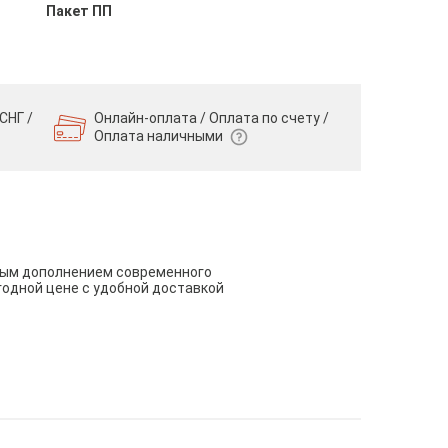
Пакет ПП
СНГ /
Онлайн-оплата / Оплата по счету /
Оплата наличными
чным дополнением современного
годной цене с удобной доставкой