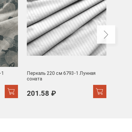
-1
Перкаль 220 см 6793-1 Лунная
Муслин
соната
103 
201.58 ₽
171.44