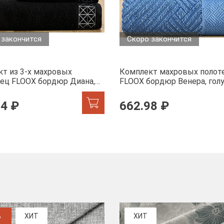
 закончится
Скоро закончится
т из 3-х махровых
Комплект махровых полот
ец FLOOX бордюр Диана,
FLOOX бордюр Венера, гол
74 ₽
662.98 ₽
%
ХИТ
ХИТ