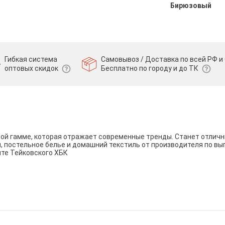
Бирюзовый
Гибкая система
Самовывоз / Доставка по всей РФ и 
оптовых скидок
Бесплатно по городу и до ТК
вой гамме, которая отражает современные тренды. Станет отли
и, постельное белье и домашний текстиль от производителя по вы
йте Тейковского ХБК