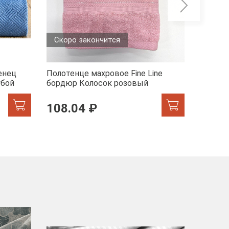
Скоро закончится
енец
Полотенце махровое Fine Line
Полотен
убой
бордюр Колосок розовый
бордюр
108.04 ₽
217.
-40