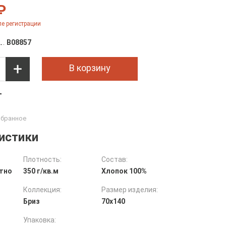
₽
е регистрации
B08857
В корзину
т
истики
Плотность:
Состав:
тно
350 г/кв.м
Хлопок 100%
Коллекция:
Размер изделия:
Бриз
70х140
Упаковка: