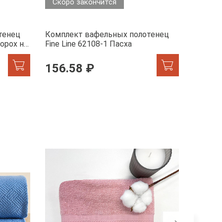
Скоро закончится
тенец
Комплект вафельных полотенец
Компле
горох на
Fine Line 62108-1 Пасха
Fine Li
156.58 ₽
434.