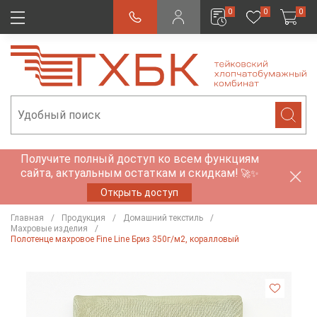
0
0
0
Получите полный доступ ко всем функциям
сайта, актуальным остаткам и скидкам!
🚀✨
Открыть доступ
Главная
Продукция
Домашний текстиль
Махровые изделия
Полотенце махровое Fine Line Бриз 350г/м2, коралловый