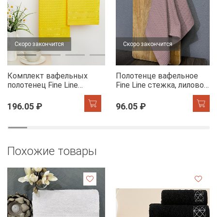
Скоро закончится
Скоро закончится
Комплект вафельных
Полотенце вафельное
полотенец Fine Line
Fine Line стежка, лилово-
Звезды желтый на
бежевый
хангере
196.05 ₽
96.05 ₽
Похожие товары