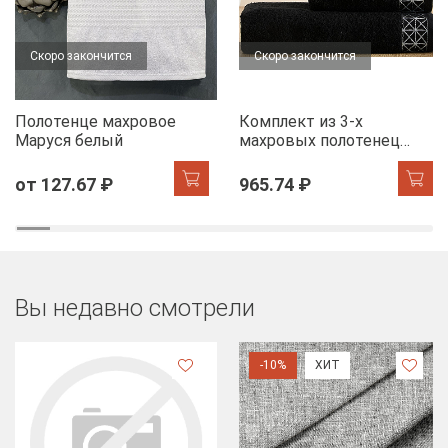
Скоро закончится
Скоро закончится
Полотенце махровое
Комплект из 3-х
Маруся белый
махровых полотенец
FLOOX бордюр Диана,
черный
от 127.67 ₽
965.74 ₽
Вы недавно смотрели
-10%
ХИТ