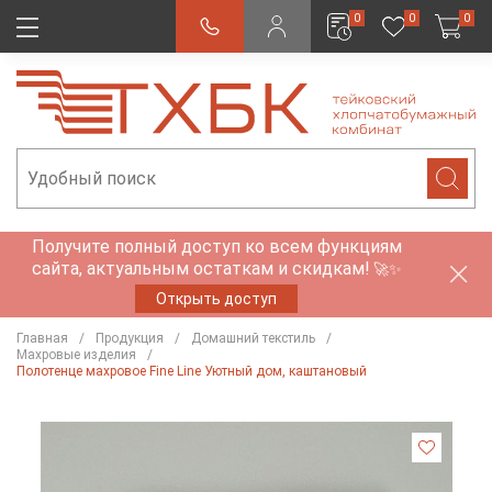
0
0
0
Получите полный доступ ко всем функциям
сайта, актуальным остаткам и скидкам!
🚀✨
Открыть доступ
Главная
Продукция
Домашний текстиль
Махровые изделия
Полотенце махровое Fine Line Уютный дом, каштановый