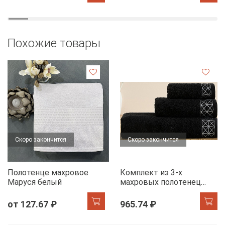
Похожие товары
Скоро закончится
Скоро закончится
Полотенце махровое
Комплект из 3-х
Маруся белый
махровых полотенец
FLOOX бордюр Диана,
черный
от 127.67 ₽
965.74 ₽