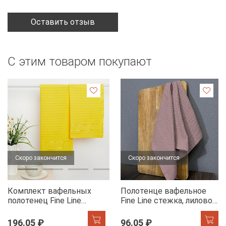
Оставить отзыв
С этим товаром покупают
Скоро закончится
Скоро закончится
Комплект вафельных
Полотенце вафельное
полотенец Fine Line
Fine Line стежка, лилово-
Звезды желтый на
бежевый
хангере
196.05 ₽
96.05 ₽