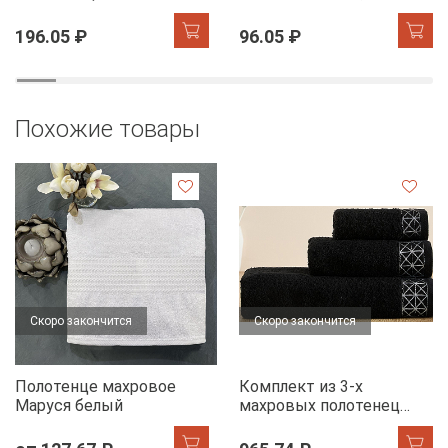
Звезды желтый на
бежевый
хангере
196.05 ₽
96.05 ₽
Похожие товары
Скоро закончится
Скоро закончится
Полотенце махровое
Комплект из 3-х
Маруся белый
махровых полотенец
FLOOX бордюр Диана,
черный