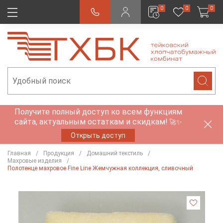
0
0
0
Получите полный доступ ко всем функциям
сайта, актуальным остаткам и скидкам!
🚀✨
Открыть доступ
Главная
Продукция
Домашний текстиль
Махровые изделия
Полотенце махровое Fine Line Жемчужная коллекция, сливочный