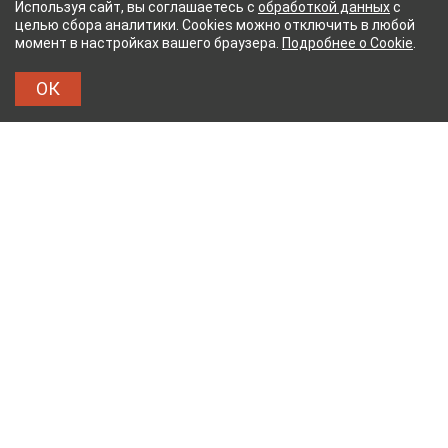
Используя сайт, вы соглашаетесь с
обработкой данных
с
целью сбора аналитики. Cookies можно отключить в любой
момент в настройках вашего браузера.
Подробнее о Cookie
.
ОК
ЫЙ КОМБИНАТ
ТЕЙКОВСКИЙ ХЛОПЧАТОБУМА
ТХБК
Тейковский хлопчатобумажный комбинат – современное
текстильное предприятие России полного
производственного цикла, оснащенное новейшим
оборудованием.