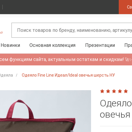
Св
Новинки
Основная коллекция
Презентации
Пр
сем функциям сайта, актуальным остаткам и скидкам!
🚀
Одеяла
Одеяло Fine Line Идеал/Ideal овечья шерсть НУ
Одеяло 
овечья