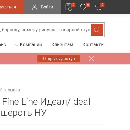
0
0
0
язаться
Войти
айс
О Компании
Клиентам
Контакты
✨
Открыть доступ
0 отзывов
Fine Line Идеал/Ideal
 шерсть НУ