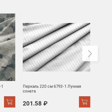
-40
-1
Перкаль 220 см 6793-1 Лунная
Муслин
соната
103 
201.58 ₽
171.44