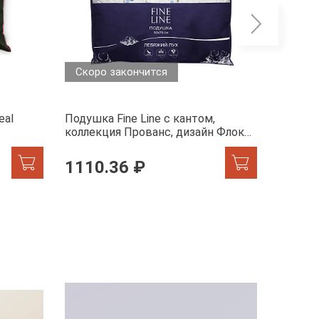
Скоро закончится
Скоро
eal
Подушка Fine Line с кантом,
Подушка
коллекция Прованс, дизайн Флокс,
коллек
лебяжий пух, перкаль
Сальвия
1110.36 ₽
от 9