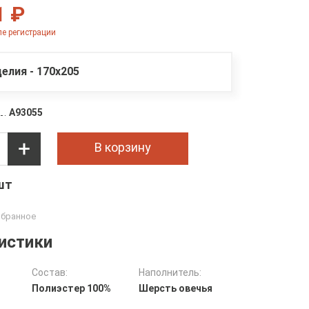
1 ₽
е регистрации
елия - 170х205
A93055
В корзину
 шт
истики
Состав:
Наполнитель:
Полиэстер 100%
Шерсть овечья