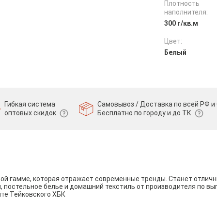
Плотность
наполнителя:
300 г/кв.м
Цвет:
Белый
Гибкая система
Самовывоз / Доставка по всей РФ и 
оптовых скидок
Бесплатно по городу и до ТК
вой гамме, которая отражает современные тренды. Станет отли
и, постельное белье и домашний текстиль от производителя по вы
йте Тейковского ХБК