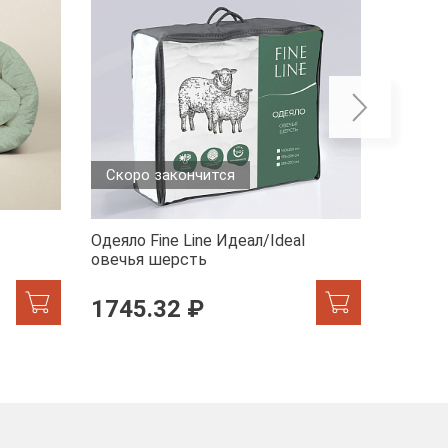
Скоро закончится
Одеяло Fine Line Идеал/Ideal
Одеяло 
овечья шерсть
1745.32 ₽
1284