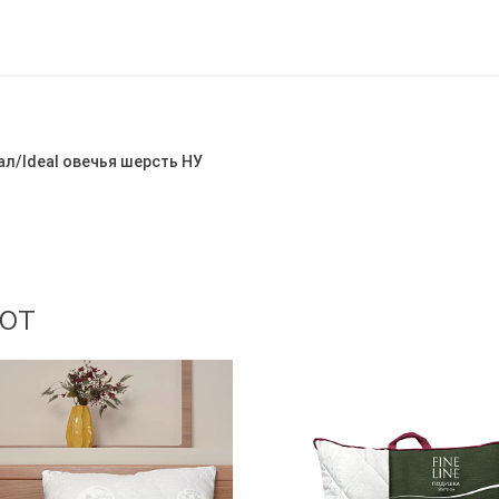
ал/Ideal овечья шерсть НУ
ют