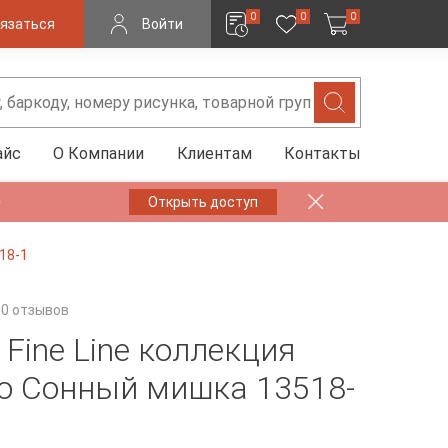
0
0
0
язаться
Войти
айс
О Компании
Клиентам
Контакты
✨
Открыть доступ
18-1
0 отзывов
Fine Line коллекция
о Сонный мишка 13518-