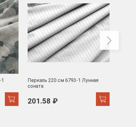
-40
-1
Перкаль 220 см 6793-1 Лунная
Муслин
соната
103 
201.58 ₽
171.44