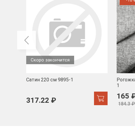
-10
Скоро закончится
Сатин 220 см 9895-1
Рогожка
1
165 
317.22 ₽
184.3 ₽