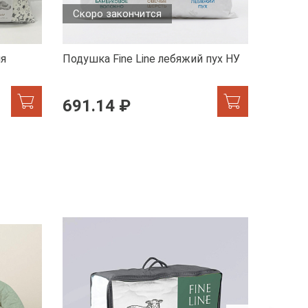
Скоро закончится
Скоро
ия
Подушка Fine Line лебяжий пух НУ
Подушка
лебяжи
691.14 ₽
706.