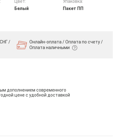
:
Цвет:
Упаковка:
Белый
Пакет ПП
СНГ /
Онлайн-оплата / Оплата по счету /
Оплата наличными
чным дополнением современного
годной цене с удобной доставкой