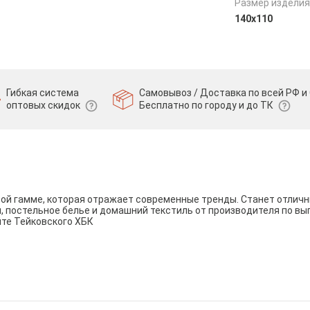
Размер изделия
140х110
Гибкая система
Самовывоз / Доставка по всей РФ и 
оптовых скидок
Бесплатно по городу и до ТК
вой гамме, которая отражает современные тренды. Станет отли
и, постельное белье и домашний текстиль от производителя по вы
йте Тейковского ХБК