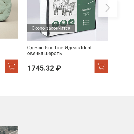
Скоро закончится
Одеяло Fine Line Идеал/Ideal
Одеяло 
овечья шерсть
1745.32 ₽
1284