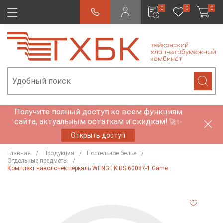
0
0
0
Получите полный доступ ко всем функциям
сайта, актуальным остаткам и скидкам!
🚀✨
Открыть доступ
Главная
Продукция
Постельное белье
Отдельные предметы
Комплект наволочек перкаль WENGE KIDS 60087-1 Game