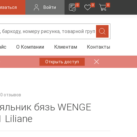
0
0
0
язаться
Войти
айс
О Компании
Клиентам
Контакты
✨
Открыть доступ
0 отзывов
яльник бязь WENGE
 Liliane