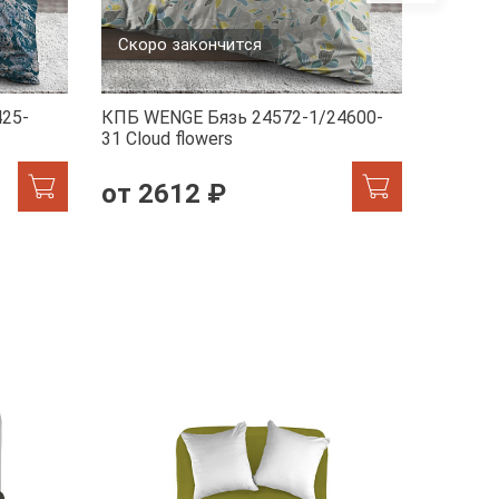
Скоро закончится
Скоро
25-
КПБ WENGE Бязь 24572-1/24600-
КПБ WE
31 Сloud flowers
1/7231-
от 2612 ₽
от 2