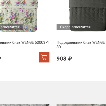
 закончится
Скоро закончится
льник бязь WENGE 60003-1
Пододеяльник бязь WENGE 
80
₽
908 ₽