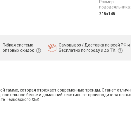
Размер
пододеяльника:
215х145
Гибкая система
Самовывоз / Доставка по всей РФ и 
оптовых скидок
Бесплатно по городу и до ТК
вой гамме, которая отражает современные тренды. Станет отли
и, постельное белье и домашний текстиль от производителя по вы
йте Тейковского ХБК