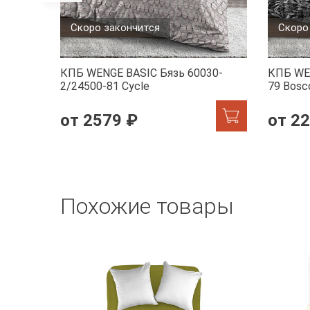
Скоро закончится
Скоро
КПБ WENGE BASIC Бязь 60030-
КПБ WE
2/24500-81 Cycle
79 Bosco
от 2579 ₽
от 2
Похожие товары