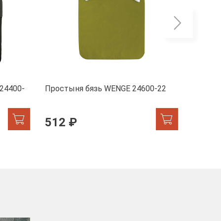
Скоро
24400-
Простыня бязь WENGE 24600-22
Пододе
Liliane
512 ₽
908 