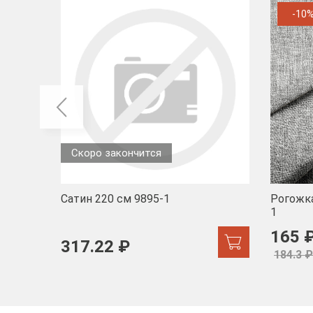
-10
Скоро закончится
Сатин 220 см 9895-1
Рогожка
1
165 
317.22 ₽
184.3 ₽