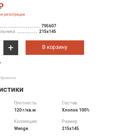
₽
е регистрации
795607
льника:
215х145
В корзину
т
истики
Плотность:
Состав:
120 г/кв.м
Хлопок 100%
Коллекция:
Размер:
Wenge
215х145