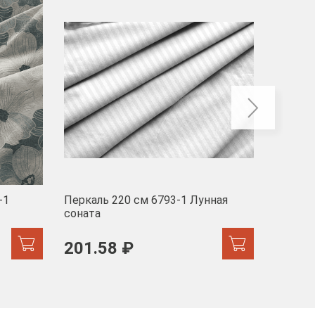
-40
-1
Перкаль 220 см 6793-1 Лунная
Муслин
соната
103 
201.58 ₽
171.44