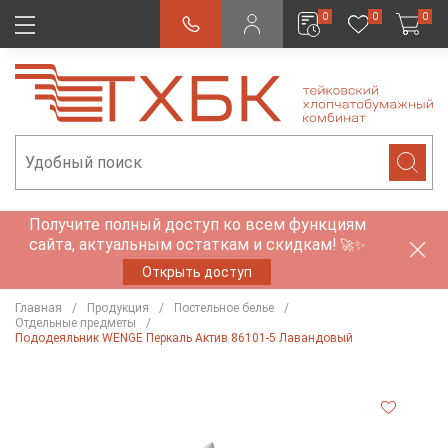
0
0
0
Получите полный доступ ко всем функциям
сайта, актуальным остаткам и скидкам!
🚀✨
Открыть доступ
Главная
Продукция
Постельное белье
Отдельные предметы
Пододеяльник WENGE Перкаль Актив 86101-5 Лавандовый