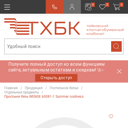
0
0
0
Получите полный доступ ко всем функциям
сайта, актуальным остаткам и скидкам!
🚀✨
Открыть доступ
Главная
Продукция
Постельное белье
Отдельные предметы
Простыня бязь WENGE 60081-1 Summer coolness