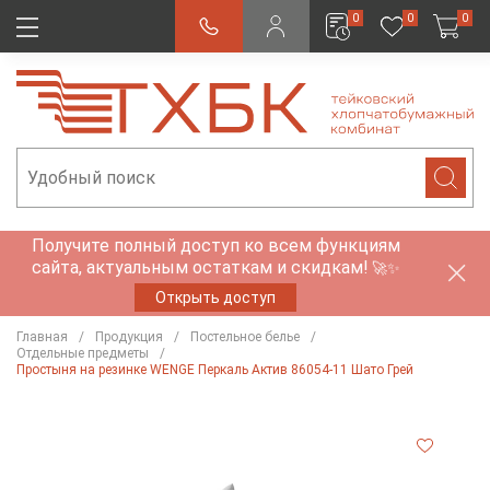
0
0
0
Получите полный доступ ко всем функциям
сайта, актуальным остаткам и скидкам!
🚀✨
Открыть доступ
Главная
Продукция
Постельное белье
Отдельные предметы
Простыня на резинке WENGE Перкаль Актив 86054-11 Шато Грей