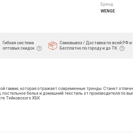
Бренд:
WENGE
Гибкая система
Самовывоз / Доставка по всей РФ и 
оптовых скидок
Бесплатно по городу и до ТК
вой гамме, которая отражает современные тренды. Станет отли
и, постельное белье и домашний текстиль от производителя по вы
йте Тейковского ХБК