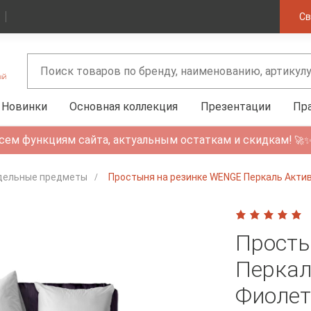
Св
Новинки
Основная коллекция
Презентации
Пр
сем функциям сайта, актуальным остаткам и скидкам!
🚀
дельные предметы
Простыня на резинке WENGE Перкаль Акти
Просты
Перкал
Фиоле