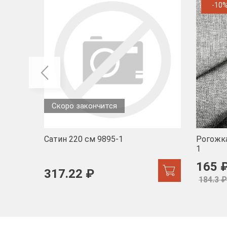
-10
Скоро закончится
Сатин 220 см 9895-1
Рогожка
1
165 
317.22 ₽
184.3 ₽