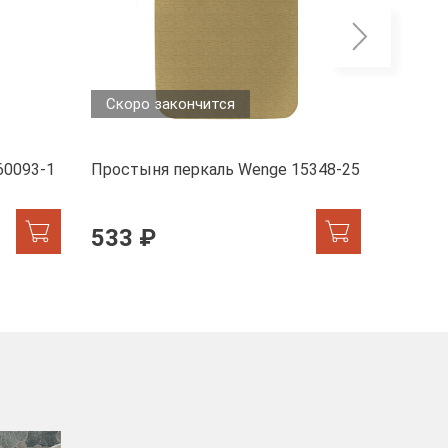
Скоро закончится
Скоро
60093-1
Простыня перкаль Wenge 15348-25
Пододе
6793-1
533 ₽
949 