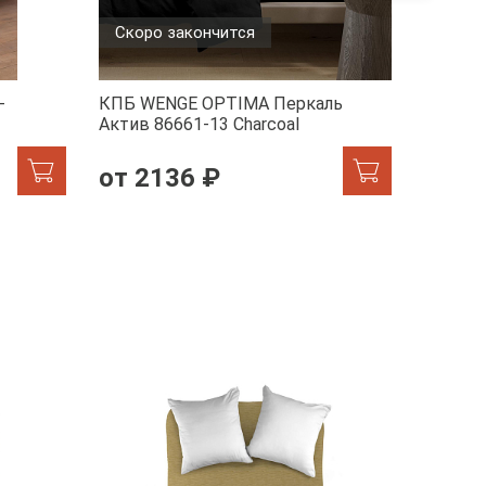
Скоро закончится
-
КПБ WENGE OPTIMA Перкаль
КПБ WE
Актив 86661-13 Charcoal
1/24900
от 2136 ₽
от 2