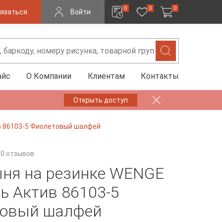
0
0
0
язаться
Войти
айс
О Компании
Клиентам
Контакты
✨
Открыть доступ
в 86103-5 Фиолетовый шалфей
0 отзывов
ня на резинке WENGE
ь Актив 86103-5
товый шалфей