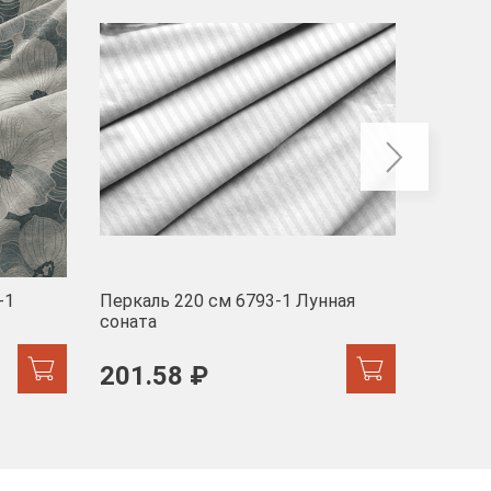
-40
-1
Перкаль 220 см 6793-1 Лунная
Муслин
соната
103 
201.58 ₽
171.44