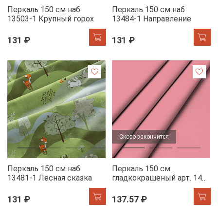
Перкаль 150 см наб
Перкаль 150 см наб
13503-1 Крупный горох
13484-1 Направление
131 ₽
131 ₽
Скоро закончится
Перкаль 150 см наб
Перкаль 150 см
13481-1 Лесная сказка
гладкокрашеный арт. 140
86012-3 розовый кварц
АК
131 ₽
137.57 ₽