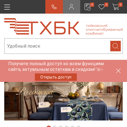
0
0
0
Получите полный доступ ко всем функциям
сайта, актуальным остаткам и скидкам!
🚀✨
Открыть доступ