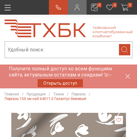
0
0
0
Получите полный доступ ко всем функциям
сайта, актуальным остаткам и скидкам!
🚀✨
Открыть доступ
Главная
Продукция
Ткани
Перкаль
Перкаль 150 см наб 64011-2 Галантус бежевый