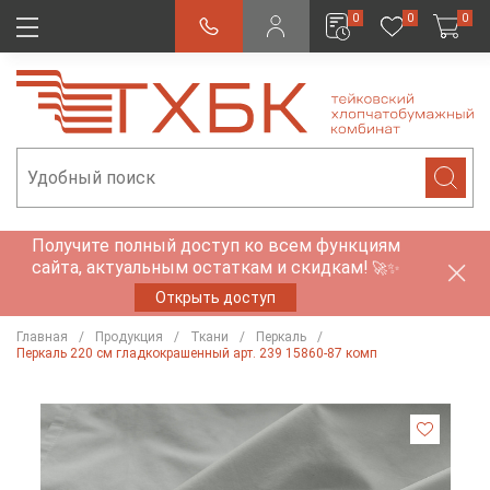
0
0
0
Получите полный доступ ко всем функциям
сайта, актуальным остаткам и скидкам!
🚀✨
Открыть доступ
Главная
Продукция
Ткани
Перкаль
Перкаль 220 см гладкокрашенный арт. 239 15860-87 комп