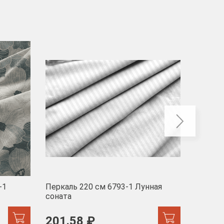
-40
-1
Перкаль 220 см 6793-1 Лунная
Муслин
соната
103 
201.58 ₽