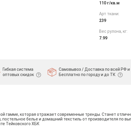
110 г/кв.м
Арт ткани:
239
Вес рулона, кг:
7.99
Гибкая система
Самовывоз / Доставка по всей РФ и 
оптовых скидок
Бесплатно по городу и до ТК
вой гамме, которая отражает современные тренды. Станет отли
и, постельное белье и домашний текстиль от производителя по вы
йте Тейковского ХБК