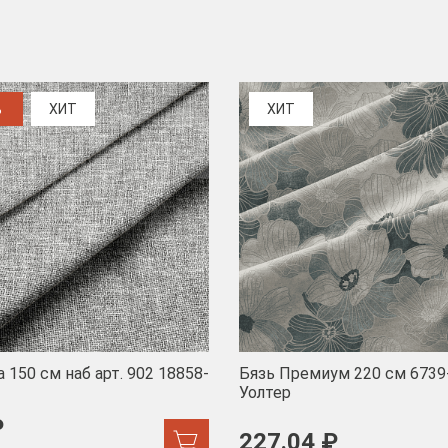
%
ХИТ
ХИТ
 150 см наб арт. 902 18858-
Бязь Премиум 220 см 6739
Уолтер
₽
227.04 ₽