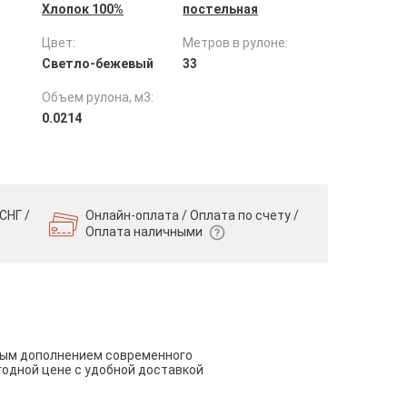
Хлопок 100%
постельная
Цвет:
Метров в рулоне:
Светло-бежевый
33
Объем рулона, м3:
0.0214
СНГ /
Онлайн-оплата / Оплата по счету /
Оплата наличными
чным дополнением современного
годной цене с удобной доставкой