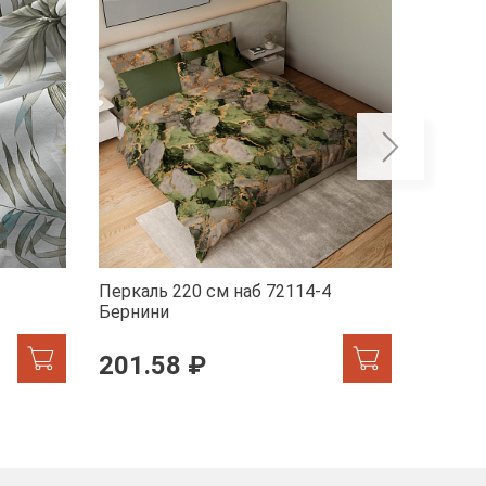
Перкаль 220 см наб 72114-4
Перкал
Бернини
Мрамор
201.58 ₽
201.