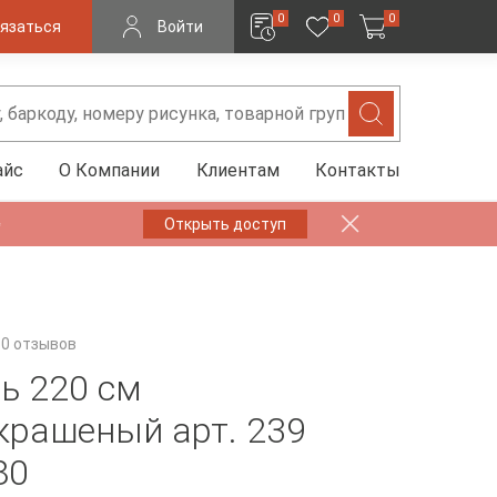
0
0
0
язаться
Войти
айс
О Компании
Клиентам
Контакты
✨
Открыть доступ
0 отзывов
ь 220 см
крашеный арт. 239
80