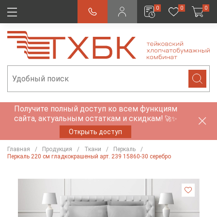
0
0
0
Получите полный доступ ко всем функциям
сайта, актуальным остаткам и скидкам!
🚀✨
Открыть доступ
Главная
Продукция
Ткани
Перкаль
Перкаль 220 см гладкокрашеный арт. 239 15860-30 серебро