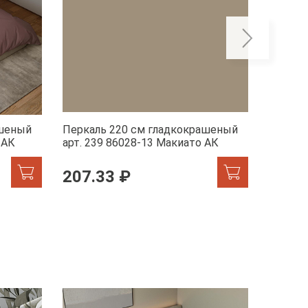
ашеный
Перкаль 220 см гладкокрашеный
Перкал
 АК
арт. 239 86028-13 Макиато АК
арт. 23
207.33 ₽
207.