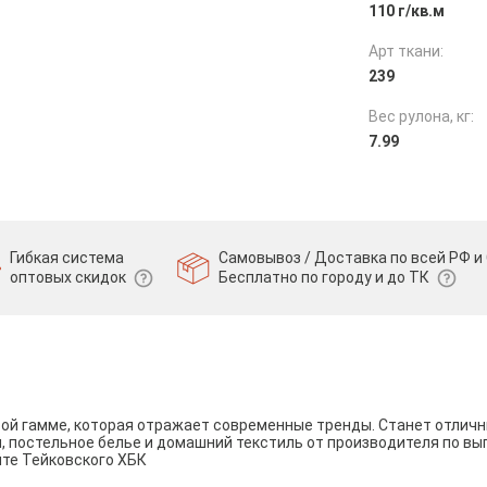
110 г/кв.м
Арт ткани:
239
Вес рулона, кг:
7.99
Гибкая система
Самовывоз / Доставка по всей РФ и 
оптовых скидок
Бесплатно по городу и до ТК
вой гамме, которая отражает современные тренды. Станет отли
и, постельное белье и домашний текстиль от производителя по вы
йте Тейковского ХБК