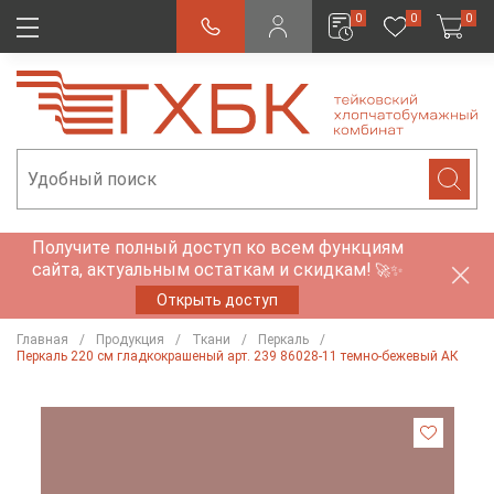
0
0
0
Получите полный доступ ко всем функциям
сайта, актуальным остаткам и скидкам!
🚀✨
Открыть доступ
Главная
Продукция
Ткани
Перкаль
Перкаль 220 см гладкокрашеный арт. 239 86028-11 темно-бежевый АК