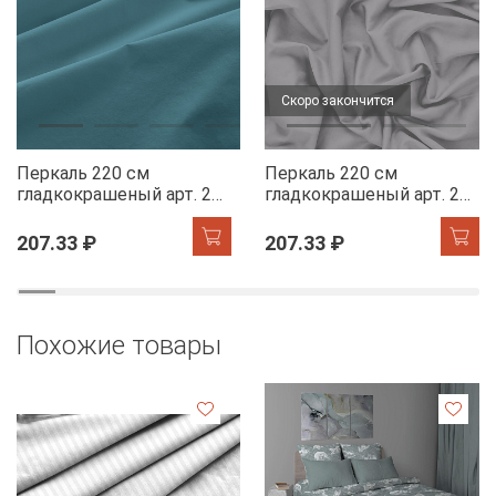
Скоро закончится
Перкаль 220 см
Перкаль 220 см
гладкокрашеный арт. 239
гладкокрашеный арт. 239
86082-8 ниагара АК
86063-13 серый сплав
АК
207.33 ₽
207.33 ₽
Похожие товары