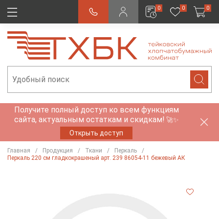
0
0
0
Получите полный доступ ко всем функциям
сайта, актуальным остаткам и скидкам!
🚀✨
Открыть доступ
Главная
Продукция
Ткани
Перкаль
Перкаль 220 см гладкокрашеный арт. 239 86054-11 бежевый АК