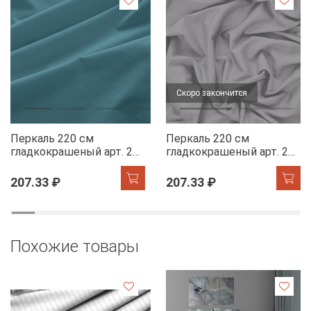
Скоро закончится
Перкаль 220 см
Перкаль 220 см
гладкокрашеный арт. 239
гладкокрашеный арт. 239
86082-8 ниагара АК
86063-13 серый сплав
АК
207.33 ₽
207.33 ₽
Похожие товары