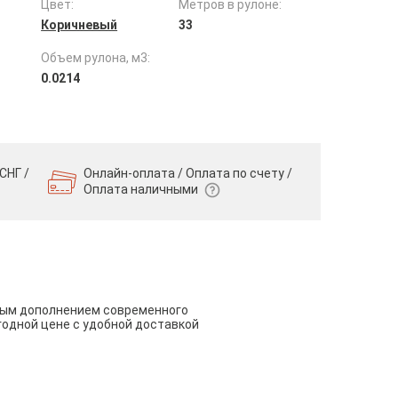
Цвет:
Метров в рулоне:
Коричневый
33
Объем рулона, м3:
0.0214
СНГ /
Онлайн-оплата / Оплата по счету /
Оплата наличными
чным дополнением современного
годной цене с удобной доставкой