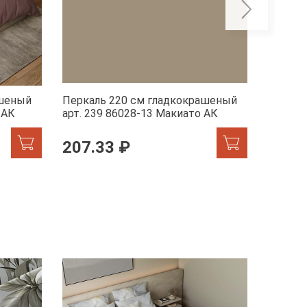
ашеный
Перкаль 220 см гладкокрашеный
Перкал
 АК
арт. 239 86028-13 Макиато АК
арт. 23
207.33 ₽
207.