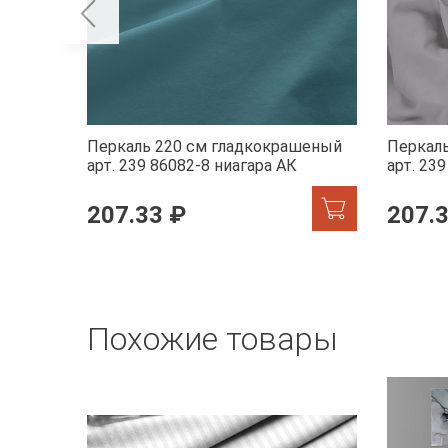
Перкаль 220 см гладкокрашеный
Перкал
арт. 239 86082-8 ниагара АК
арт. 23
207.33 ₽
207.
Похожие товары