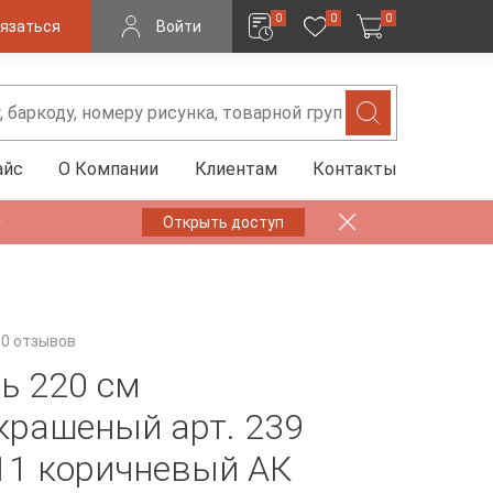
0
0
0
язаться
Войти
айс
О Компании
Клиентам
Контакты
✨
Открыть доступ
0 отзывов
ь 220 см
крашеный арт. 239
11 коричневый АК