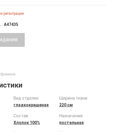
е регистрации
A47435
истики
Вид отделки:
Ширина ткани:
гладкокрашеная
220 см
Состав:
Назначение:
Хлопок 100%
постельная