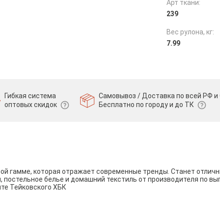
Арт ткани:
239
Вес рулона, кг:
7.99
Гибкая система
Самовывоз / Доставка по всей РФ и 
оптовых скидок
Бесплатно по городу и до ТК
вой гамме, которая отражает современные тренды. Станет отли
и, постельное белье и домашний текстиль от производителя по вы
йте Тейковского ХБК