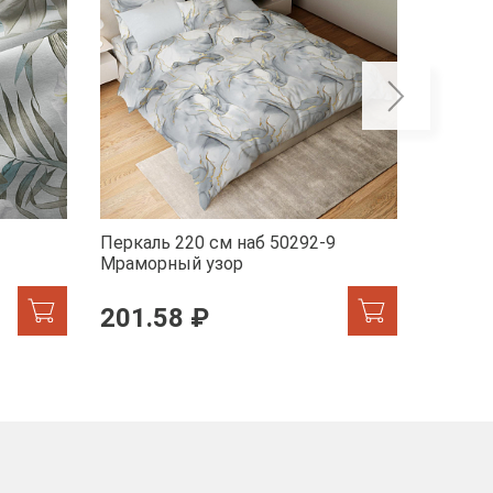
Перкаль 220 см наб 50292-9
Перкал
Мраморный узор
201.58 ₽
201.