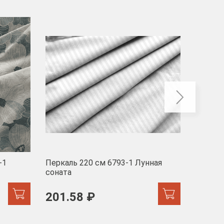
-40
-1
Перкаль 220 см 6793-1 Лунная
Муслин
соната
103 
201.58 ₽
171.44