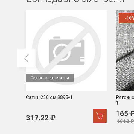
-10
Скоро закончится
Сатин 220 см 9895-1
Рогожка
1
165 
317.22 ₽
184.3 ₽