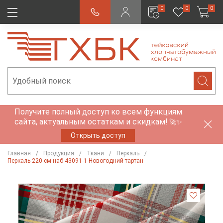
0
0
0
Получите полный доступ ко всем функциям
сайта, актуальным остаткам и скидкам!
🚀✨
Открыть доступ
Главная
Продукция
Ткани
Перкаль
Перкаль 220 см наб 43091-1 Новогодний тартан