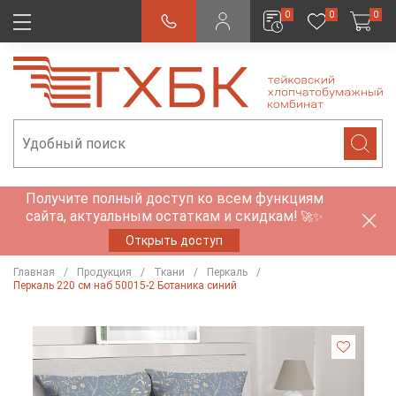
0
0
0
Получите полный доступ ко всем функциям
сайта, актуальным остаткам и скидкам!
🚀✨
Открыть доступ
Главная
Продукция
Ткани
Перкаль
Перкаль 220 см наб 50015-2 Ботаника синий