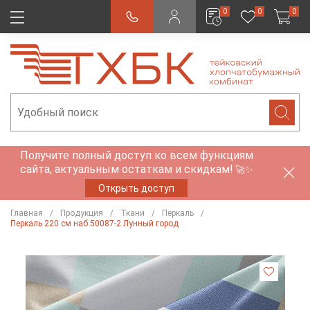
0
0
0
Получите полный доступ ко всем функциям
сайта, актуальным остаткам и скидкам!
🚀✨
Открыть доступ
Главная
Продукция
Ткани
Перкаль
Перкаль 220 см наб 50087-2 Лунный город