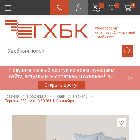
0
0
0
Получите полный доступ ко всем функциям
сайта, актуальным остаткам и скидкам!
🚀✨
Открыть доступ
Главная
Продукция
Ткани
Перкаль
Перкаль 220 см наб 50261-1 Джумейра