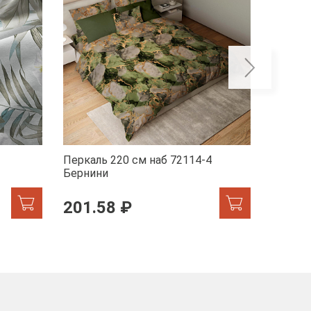
Перкаль 220 см наб 72114-4
Перкал
Бернини
Мрамор
201.58 ₽
201.