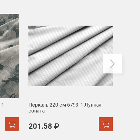
-40
-1
Перкаль 220 см 6793-1 Лунная
Муслин
соната
103 
201.58 ₽
171.44