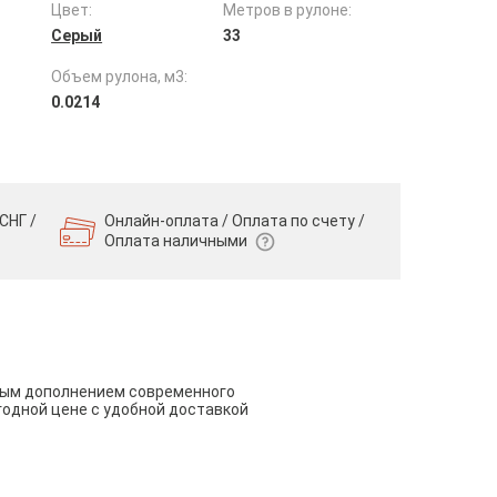
Цвет:
Метров в рулоне:
Серый
33
Объем рулона, м3:
0.0214
СНГ /
Онлайн-оплата / Оплата по счету /
Оплата наличными
чным дополнением современного
годной цене с удобной доставкой