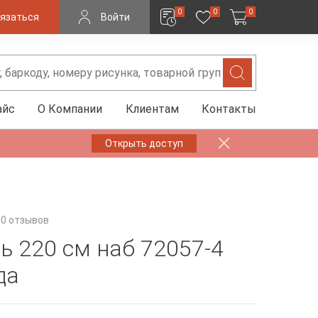
0
0
0
язаться
Войти
айс
О Компании
Клиентам
Контакты
✨
Открыть доступ
0 отзывов
ь 220 см наб 72057-4
да