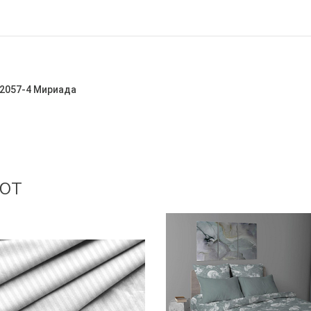
72057-4 Мириада
ют