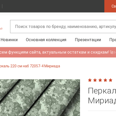
Св
Новинки
Основная коллекция
Презентации
Пр
сем функциям сайта, актуальным остаткам и скидкам!
🚀
ркаль 220 см наб 72057-4 Мириада
Перкал
Мириа