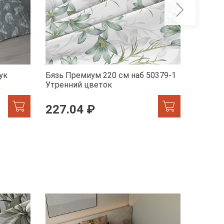
ук
Бязь Премиум 220 см наб 50379-1
Бельев
Утренний цветок
41072-
227.04 ₽
246.