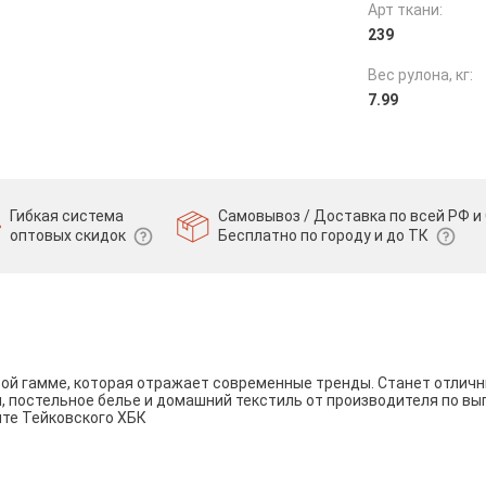
Арт ткани:
239
Вес рулона, кг:
7.99
Гибкая система
Самовывоз / Доставка по всей РФ и 
оптовых скидок
Бесплатно по городу и до ТК
вой гамме, которая отражает современные тренды. Станет отли
и, постельное белье и домашний текстиль от производителя по вы
йте Тейковского ХБК