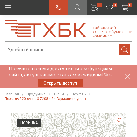
0
0
0
Получите полный доступ ко всем функциям
сайта, актуальным остаткам и скидкам!
🚀✨
Открыть доступ
Главная
Продукция
Ткани
Перкаль
Перкаль 220 см наб 72084-24 Гармония чувств
НОВИНКА