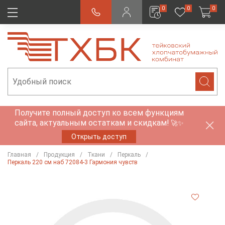
0
0
0
Получите полный доступ ко всем функциям
сайта, актуальным остаткам и скидкам!
🚀✨
Открыть доступ
Главная
Продукция
Ткани
Перкаль
Перкаль 220 см наб 72084-3 Гармония чувств