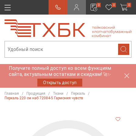
0
0
0
Получите полный доступ ко всем функциям
сайта, актуальным остаткам и скидкам!
🚀✨
Открыть доступ
Главная
Продукция
Ткани
Перкаль
Перкаль 220 см наб 72084-5 Гармония чувств