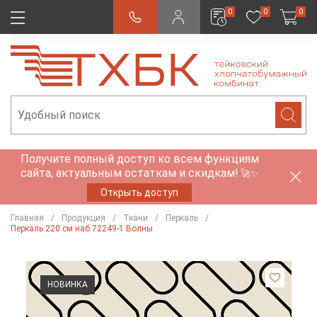
0
0
0
Получите полный доступ ко всем функциям
сайта, актуальным остаткам и скидкам!
🚀✨
Открыть доступ
Главная
Продукция
Ткани
Перкаль
Перкаль 220 см наб 72249-1 Волны
НОВИНКА