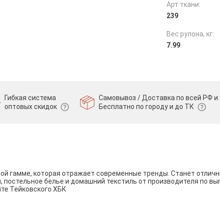
Арт ткани:
239
Вес рулона, кг:
7.99
Гибкая система
Самовывоз / Доставка по всей РФ и 
оптовых скидок
Бесплатно по городу и до ТК
вой гамме, которая отражает современные тренды. Станет отли
и, постельное белье и домашний текстиль от производителя по вы
йте Тейковского ХБК