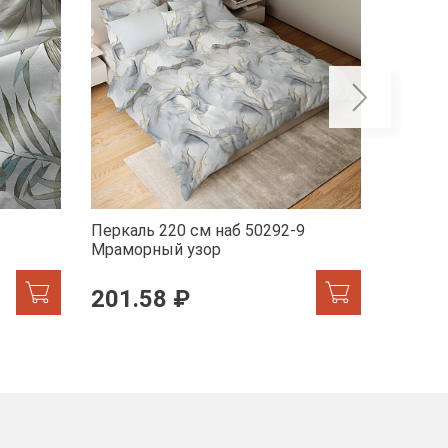
Перкаль 220 см наб 50292-9
Перкал
Мраморный узор
201.58 ₽
201.