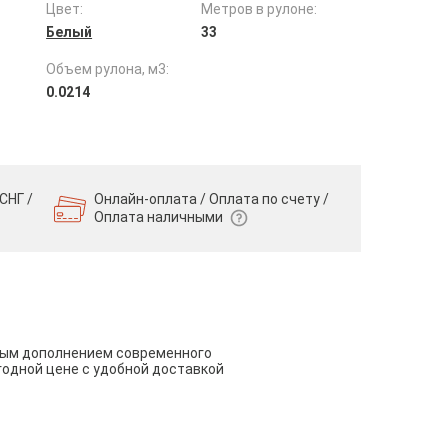
Цвет:
Метров в рулоне:
Белый
33
Объем рулона, м3:
0.0214
СНГ /
Онлайн-оплата / Оплата по счету /
Оплата наличными
чным дополнением современного
годной цене с удобной доставкой