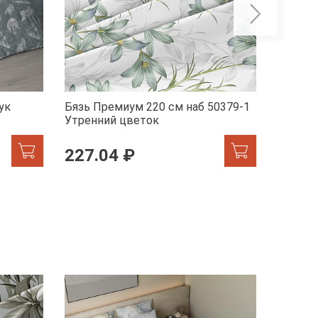
ук
Бязь Премиум 220 см наб 50379-1
Бельев
Утренний цветок
41072-
227.04 ₽
246.