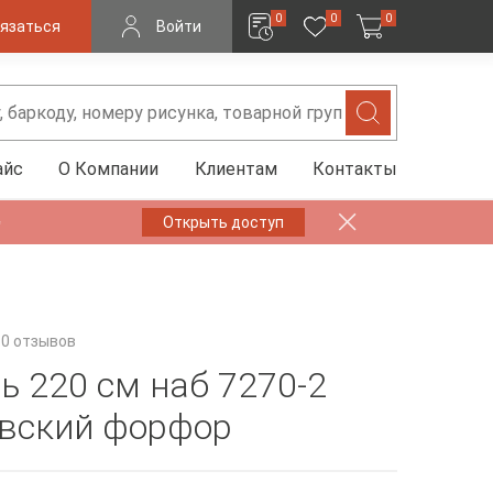
0
0
0
язаться
Войти
айс
О Компании
Клиентам
Контакты
✨
Открыть доступ
0 отзывов
ь 220 см наб 7270-2
вский форфор