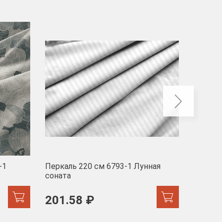
-40
-1
Перкаль 220 см 6793-1 Лунная
Муслин
соната
103 
201.58 ₽
171.44