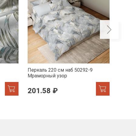
Перкаль 220 см наб 50292-9
Перкал
Мраморный узор
201.58 ₽
201.