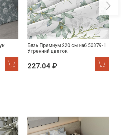
ук
Бязь Премиум 220 см наб 50379-1
Бельев
Утренний цветок
41072-
227.04 ₽
246.