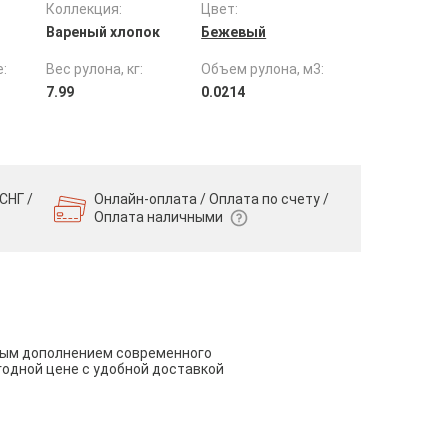
Коллекция:
Цвет:
Вареный хлопок
Бежевый
:
Вес рулона, кг:
Объем рулона, м3:
7.99
0.0214
СНГ /
Онлайн-оплата / Оплата по счету /
Оплата наличными
чным дополнением современного
годной цене с удобной доставкой