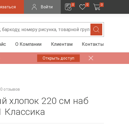
0
0
0
язаться
Войти
айс
О Компании
Клиентам
Контакты
✨
Открыть доступ
0 отзывов
й хлопок 220 см наб
1 Классика