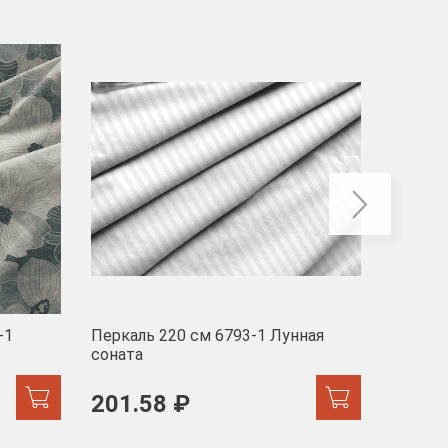
-40
-1
Перкаль 220 см 6793-1 Лунная
Муслин
соната
103 
201.58 ₽
171.44