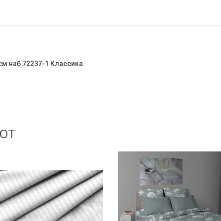
см наб 72237-1 Классика
ют