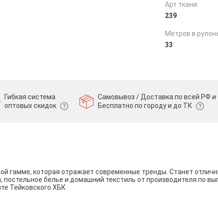
Арт ткани:
239
Метров в рулоне
33
Гибкая система
Самовывоз / Доставка по всей РФ и 
оптовых скидок
Бесплатно по городу и до ТК
вой гамме, которая отражает современные тренды. Станет отли
и, постельное белье и домашний текстиль от производителя по вы
йте Тейковского ХБК