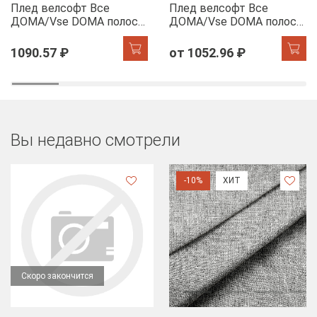
Плед велсофт Все
Плед велсофт Все
ДOMA/Vse DOMA полоса
ДOMA/Vse DOMA полоса
1 см., цвет молочный,
1 см., цвет шиншилла,
ролик
ролик
1090.57 ₽
от 1052.96 ₽
Вы недавно смотрели
-10%
ХИТ
Скоро закончится