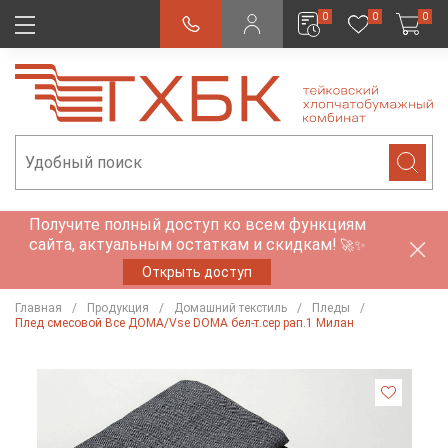
0
0
0
Получите полный доступ ко всем функциям
сайта, актуальным остаткам и скидкам!
🚀✨
Открыть доступ
Главная
Продукция
Домашний текстиль
Пледы
Плед смесовой Все ДOMA/Vse DOMA бел-т.сер рап.1 Милан