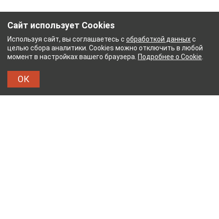
Сайт использует Cookies
Используя сайт, вы соглашаетесь с
обработкой данных
с
целью сбора аналитики. Cookies можно отключить в любой
момент в настройках вашего браузера.
Подробнее о Cookie
.
ОК
 КОМБИНАТ
ТЕЙКОВСКИЙ ХЛОПЧАТОБУМАЖН
ТХБК
Тейковский хлопчатобумажный комбинат – современное
текстильное предприятие России полного
производственного цикла, оснащенное новейшим